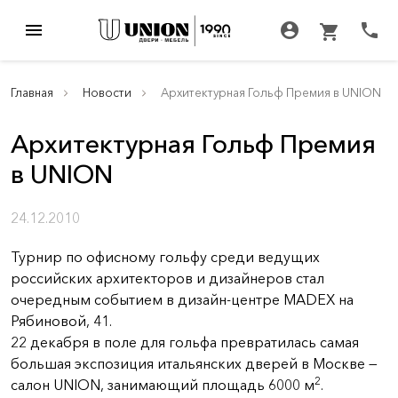
menu
account_circle
call
shopping_cart
Главная
Новости
Архитектурная Гольф Премия в UNION
Архитектурная Гольф Премия
в UNION
24.12.2010
Турнир по офисному гольфу среди ведущих
российских архитекторов и дизайнеров стал
очередным событием в дизайн-центре MADEX на
Рябиновой, 41.
22 декабря в поле для гольфа превратилась самая
большая экспозиция итальянских дверей в Москве —
2
салон UNION, занимающий площадь 6000 м
.